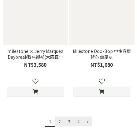
milestone × Jerry Marquez
Milestone Doo-Bop 中性寬肩
Daybreak聯名襯衫(大阪直營
背心 金屬灰
店鋪限定款)
NT$3,580
NT$1,680
1
2
3
4