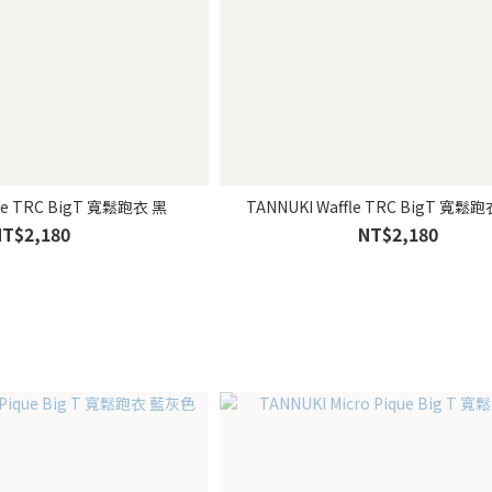
fle TRC BigT 寬鬆跑衣 黑
TANNUKI Waffle TRC BigT 寬
NT$2,180
NT$2,180