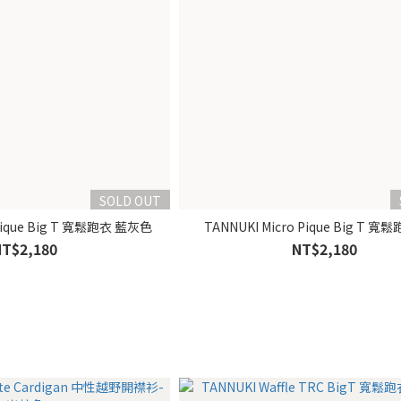
SOLD OUT
 Pique Big T 寬鬆跑衣 藍灰色
TANNUKI Micro Pique Big T 
NT$2,180
NT$2,180