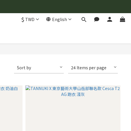
$
TWD
English
Sort by
24 Items per page