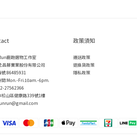
tact
政策須知
rRun鹿跑選物工作室
運送政策
號:昌藤實業股份有限公司
退換貨政策
:86485931
隱私政策
:Mon.-Fri.10am.-6pm.
-2-27562366
松山區健康路339號1樓
runrun@gmail.com