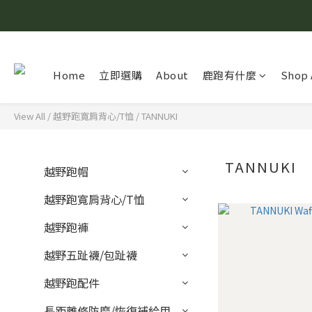
Home
立即選購
About
鹿跑有什麼
Shop 
View All
/
越野跑寬肩背心/T恤
/
TANNUKI
TANNUKI
越野跑帽
越野跑寬肩背心/T恤
越野跑褲
越野五趾襪/包趾襪
越野跑配件
長距離修防磨/恢復補給用