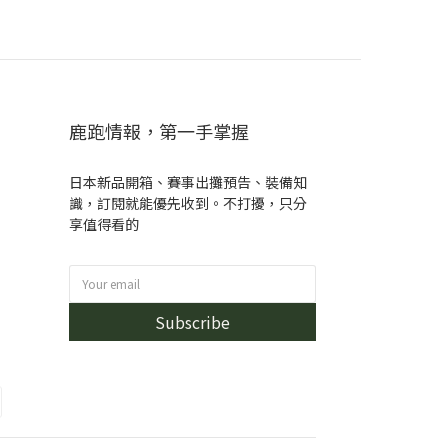
鹿跑情報，第一手掌握
日本新品開箱、賽事出攤預告、裝備知
識，訂閱就能優先收到。不打擾，只分
享值得看的
Subscribe