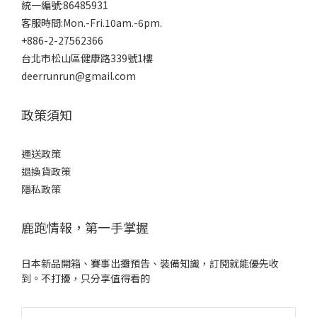
統一編號:86485931
客服時間:Mon.-Fri.10am.-6pm.
+886-2-27562366
台北市松山區健康路339號1樓
deerrunrun@gmail.com
政策須知
運送政策
退換貨政策
隱私政策
鹿跑情報，第一手掌握
日本新品開箱、賽事出攤預告、裝備知識，訂閱就能優先收
到。不打擾，只分享值得看的