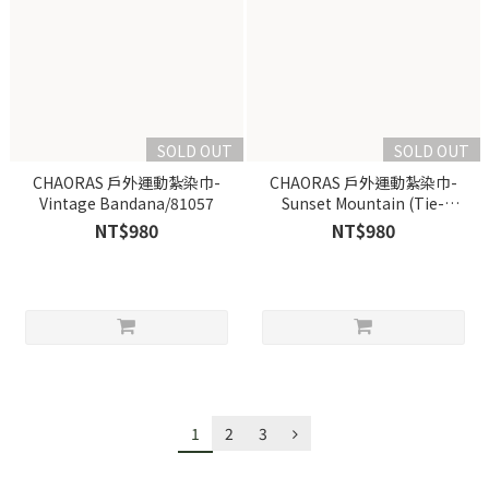
SOLD OUT
SOLD OUT
CHAORAS 戶外運動紮染巾-
CHAORAS 戶外運動紮染巾-
Vintage Bandana/81057
Sunset Mountain (Tie-
Dye)/81054
NT$980
NT$980
1
2
3