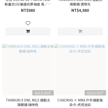
輕量抗UV/基礎抗寒袖套 黑／炭
陽眼鏡 透明灰
灰 (Black × Charcoal)
NT$980
NT$4,980
SOLD OUT
SOLD OUT
TANNUKI X OWL MILS 運動太
CHAORAS × MMA 戶外運動紮
陽眼鏡 咖啡色
染巾-虎斑迷彩