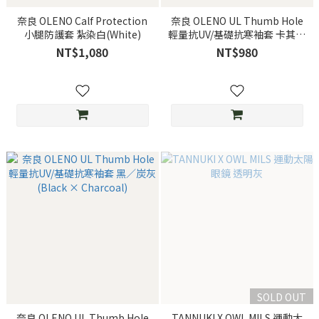
奈良 OLENO Calf Protection
奈良 OLENO UL Thumb Hole
小腿防護套 紮染白(White)
輕量抗UV/基礎抗寒袖套 卡其／
山葵綠 (Khaki × Wasabi)
NT$1,080
NT$980
SOLD OUT
奈良 OLENO UL Thumb Hole
TANNUKI X OWL MILS 運動太