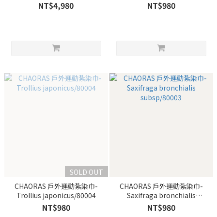
NT$4,980
NT$980
SOLD OUT
CHAORAS 戶外運動紮染巾-
CHAORAS 戶外運動紮染巾-
Trollius japonicus/80004
Saxifraga bronchialis
subsp/80003
NT$980
NT$980