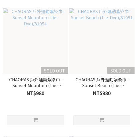
SOLD OUT
SOLD OUT
CHAORAS 戶外運動紮染巾-
CHAORAS 戶外運動紮染巾-
Sunset Mountain (Tie-
Sunset Beach (Tie-
Dye)/81054
Dye)/81051
NT$980
NT$980