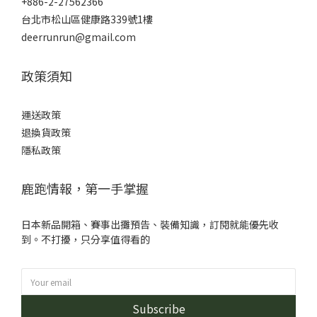
+886-2-27562366
台北市松山區健康路339號1樓
deerrunrun@gmail.com
政策須知
運送政策
退換貨政策
隱私政策
鹿跑情報，第一手掌握
日本新品開箱、賽事出攤預告、裝備知識，訂閱就能優先收
到。不打擾，只分享值得看的
Subscribe