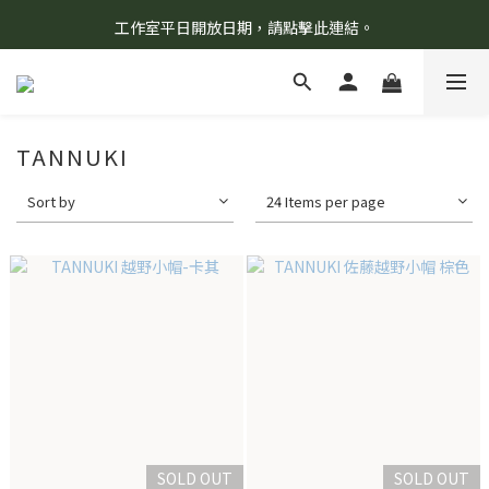
工作室平日開放日期，請點擊此連結。
8/7 當天暫停開放工作室。請見諒！
柯氏野生活推薦商品預購連結，請點此進入！
8/7 當天暫停開放工作室。請見諒！
TANNUKI
Sort by
24 Items per page
SOLD OUT
SOLD OUT