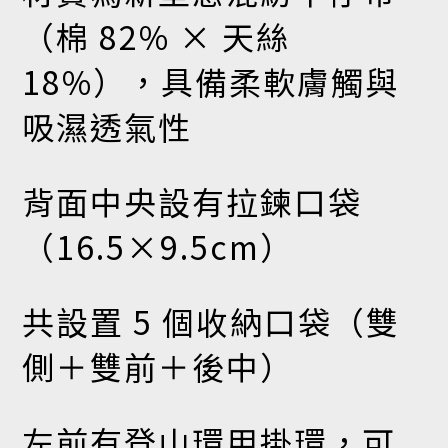
（棉 82% × 天絲
18%），具備柔軟膚觸與
吸濕透氣性
背面中央設有拉鍊口袋
（16.5×9.5cm）
共設置 5 個收納口袋（雙
側＋雙前＋後中）
左前有登山環用掛環，可