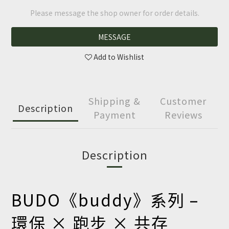
Please message the shop owner for order details.
MESSAGE
Add to Wishlist
Shipping &
Customer
Description
Payment
Reviews
Description
BUDO《buddy》系列 –
環保 × 跑步 × 共存