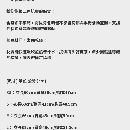
給你像第二層肌膚的貼合：
合身卻不束縛，背負背包時也不影響肩部與手臂活動空間，支援
你長距離越野跑的流暢擺動。
極速排汗，常保乾爽：
材質能快速吸收並蒸發汗水，提供持久乾爽感，減少因濕熱導致
的疲勞，讓表現穩定延續。
[尺寸] 單位 公分 (cm)
XS：衣長60cm/肩寬39cm/胸寬47cm
S：衣長63cm/肩寬41cm/胸寬48.5cm
M：衣長66cm/肩寬45cm/胸寬50cm
L： 衣長69cm/肩寬46cm/胸寬51.5cm