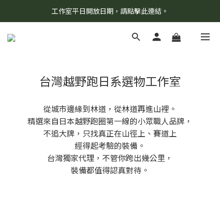
工作室平日開放日期，請點擊此連結。
8/7 當天暫停開放工作室。請見諒！
柯氏野生活推薦商品預購連結，請點此進入！
8/7 當天暫停開放工作室。請見諒！
台灣越野跑日系選物工作室
從城市邊緣到林道，從林道再進山裡。
精選來自日本越野跑圈第一線的小眾職人品牌，
不追大牌，只找真正在山徑上、賽道上
經得起考驗的裝備。
台灣獨家代理，不管你跨出幾公里，
裝備都值得認真對待。