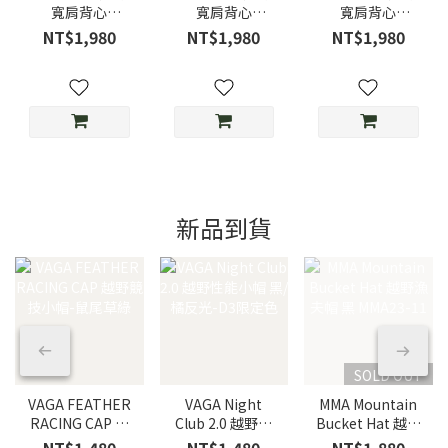
寬肩背心
寬肩背心
寬肩背心
NOSLEEVE
NOSLEEVE
NOSLEEVE
NT$1,980
NT$1,980
NT$1,980
BACKMESH
BACKMESH Sky
BACKMESH
Dusty Pink/霧粉
Blue/天空藍
MOKU/灰
新品到貨
SOLD OUT
VAGA FEATHER
VAGA Night
MMA Mountain
RACING CAP 越
Club 2.0 越野性
Bucket Hat 越野
野競技小帽-鼠尾
能小帽 黑/橘反
漁夫帽 黑