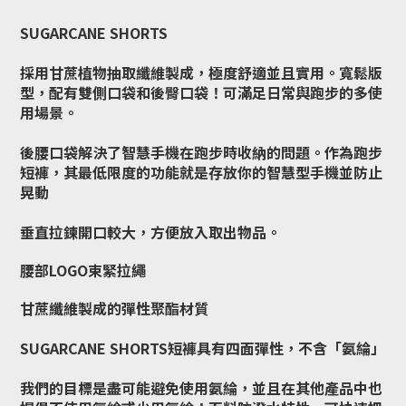
SUGARCANE SHORTS
採用甘蔗植物抽取纖維製成，極度舒適並且實用。寬鬆版
型，配有雙側口袋和後臀口袋！可滿足日常與跑步的多使
用場景。
後腰口袋解決了智慧手機在跑步時收納的問題。作為跑步
短褲，其最低限度的功能就是存放你的智慧型手機並防止
晃動
垂直拉鍊開口較大，方便放入取出物品。
腰部LOGO束緊拉繩
甘蔗纖維製成的彈性聚酯材質
SUGARCANE SHORTS短褲具有四面彈性，不含「氨綸」
我們的目標是盡可能避免使用氨綸，並且在其他產品中也