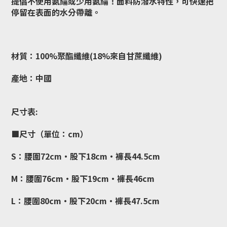
提倡不使用氨綸或少用氨綸！面料防潑水特性，可快速把
停留在表面的水分帶離。
材質：100%聚酯纖維(18%來自甘蔗纖維)
產地：中國
尺寸表:
■尺寸（單位：cm）
S：腰圍72cm・股下18cm・褲長44.5cm
M：腰圍76cm・股下19cm・褲長46cm
L：腰圍80cm・股下20cm・褲長47.5cm