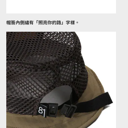
帽簷內側繡有「照亮你的路」字樣。