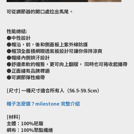
可從調節器的開口處拉出馬尾。
性能總結:
●中性設計
●帽沿，前，後和側面板上紫外線防護
●帽頂全面積網眼透氣板設計可讓你保持涼爽
●帽緣內側排汗設計
●舒適柔軟的帽簷，更可向上翻摺， 同時也可捲收起攜帶
●正面繡有品牌標語
●可調節彈性織帶
[尺寸] 一種尺寸適合所有人（56.5-59.5cm）
帽子怎麼選？milestone 完整介紹
[材料]
主體：100%尼龍
網布：100%聚酯纖維