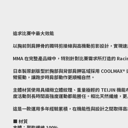
追求比賽中最大效能
以胸前到肩胛骨的獨特剪接線與高機動剪影設計，實現速
MMA 在完整產品線中，特別針對比賽需求所打造的 Rac
日本製原創版型於胸部與背部肩胛區域採用 COOLMA
臂擺動，讓跑步時肩部動作更順暢自然。
主體材質使用具細緻立體紋理、重量極輕的 TEIJIN 
度活動到長時間高強度運動都能勝任。相比天然纖維，更
這是一款運用多年經驗累積，在機能性與設計之間取得高
■ 材質
本體：聚酯纖維 100%