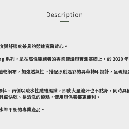
Description
度與舒適度兼具的競速寬肩背心。
ing 系列，是在高性能跑者的專業建議與實測基礎上，於 2020
X® 速乾網布，加強透氣性。搭配原創迷彩的昇華轉印設計，呈現
機能布料。內側以疏水性纖維編織，即使大量流汗也不黏身，同時具
具備快乾、易清洗的優點，使用與保養都更便利。
水準平衡的專業產品。