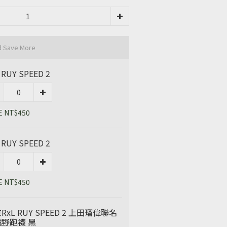
d Save More
 RUY SPEED 2
E NT$450
 RUY SPEED 2
E NT$450
RxL RUY SPEED 2 上田瑠偉聯名
野跑襪 黑