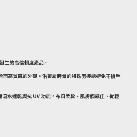
 年誕生的高信賴度產品。
輕盈而高質感的外觀。沿著肩胛骨的特殊剪接能避免干擾手
備吸水速乾與抗 UV 功能。布料柔軟、肌膚觸感佳，從輕