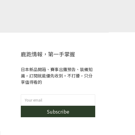
鹿跑情報，第一手掌握
日本新品開箱、賽事出攤預告、裝備知
識，訂閱就能優先收到。不打擾，只分
享值得看的
Subscribe