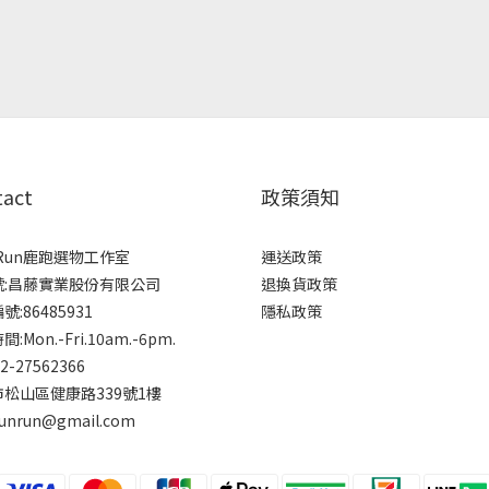
tact
政策須知
rRun鹿跑選物工作室
運送政策
號:昌藤實業股份有限公司
退換貨政策
:86485931
隱私政策
:Mon.-Fri.10am.-6pm.
-2-27562366
松山區健康路339號1樓
runrun@gmail.com