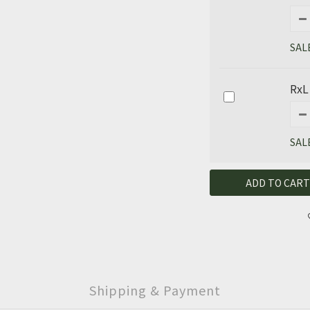
SAL
RxL
SAL
ADD TO CART
Shipping & Payment