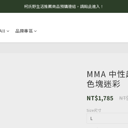
柯氏野生活推薦商品預購連結，請點此進入！
8/7 當天暫停開放工作室。請見諒！
8/7 當天暫停開放工作室。請見諒！
All
品牌專區
MMA 中
色塊迷彩
NT$1,785
NT$
Size尺寸