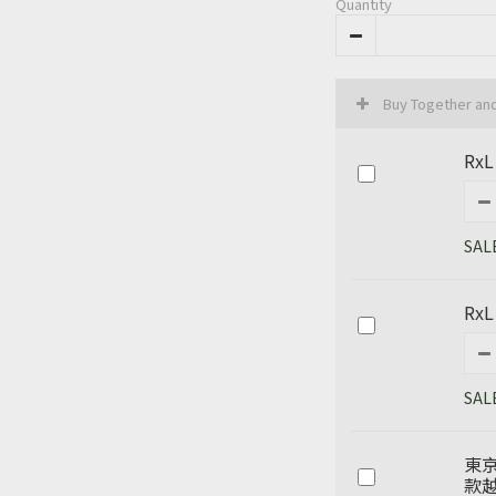
Quantity
Buy Together an
RxL
SAL
RxL
SAL
東京
款越