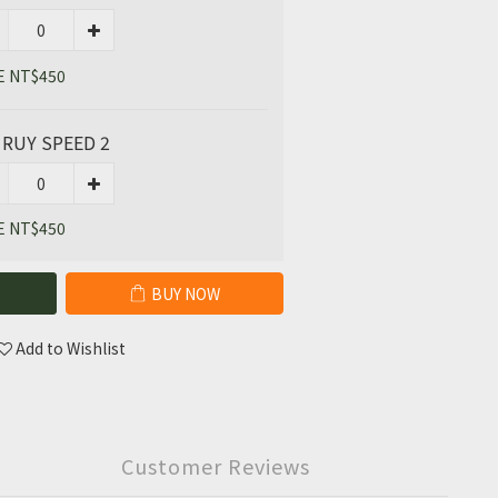
E NT$450
 RUY SPEED 2
E NT$450
BUY NOW
Add to Wishlist
Customer Reviews