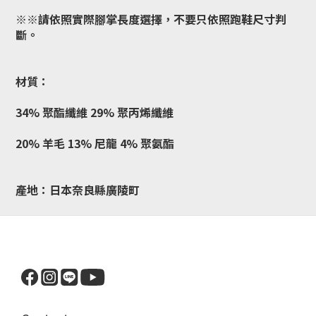
※※請依照實際腳掌長度選擇，不要只依照跑鞋尺寸判
斷。
材質：
34% 聚酯纖維
29% 聚丙烯纖維
20% 羊毛
13% 尼龍
4% 聚氨酯
產地：
日本奈良縣廣陵町