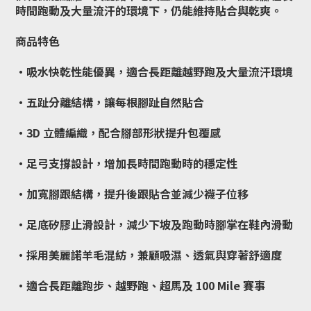
時間跑動及大量流汗的環境下，仍能維持貼合與乾爽。
商品特色
・吸水快乾性能優異，適合長距離越野跑及大量流汗環境
・五趾分離結構，讓每根腳趾自然貼合
・3D 立體編織，配合腳部形狀提升包覆感
・足弓支撐設計，增加長時間跑動時的穩定性
・加寬腳跟結構，提升後跟貼合並減少襪子位移
・足底矽膠止滑設計，減少下坡及跑動時腳掌在鞋內滑動
・採用美麗諾羊毛混紡，兼顧吸濕、透氣與穿著舒適度
・適合長距離跑步、越野跑、超馬及 100 Mile 賽事