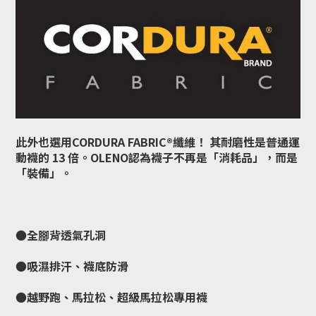
此外也選用CORDURA FABRIC®️纖維！ 其耐磨性是普通運
動襪的 13 倍。OLENO認為襪子不再是「消耗品」，而是
「裝備」。
●全腳背透氣孔洞
●吸濕排汗、襪底防滑
●越野跑、馬拉松、超級馬拉松專用襪