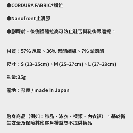
●CORDURA FABRIC®️纖維
●Nanofront止滑膠
●腳踝前、後側襪體拉高可防止鞋舌與鞋後跟磨擦。
材質：57% 尼龍、36% 聚酯纖維、7% 聚氨酯
尺寸：S (23~25cm)、M (25~27cm)、L (27~29cm)
重量:35g
產地：奈良 / made in Japan
貼身商品（例如：飾品、泳衣、襪類、內衣褲），基於衛
生安全及保障其他客戶權益恕不提供換品