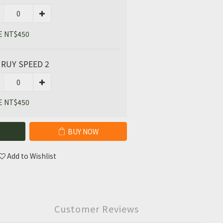
E NT$450
 RUY SPEED 2
E NT$450
BUY NOW
Add to Wishlist
Customer Reviews