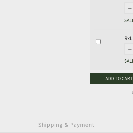
SAL
RxL
SAL
ADD TO CART
Shipping & Payment