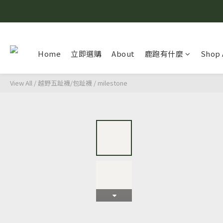
Home
立即選購
About
鹿跑有什麼
Shop 
View All
/
越野五趾襪/包趾襪
/
milestone