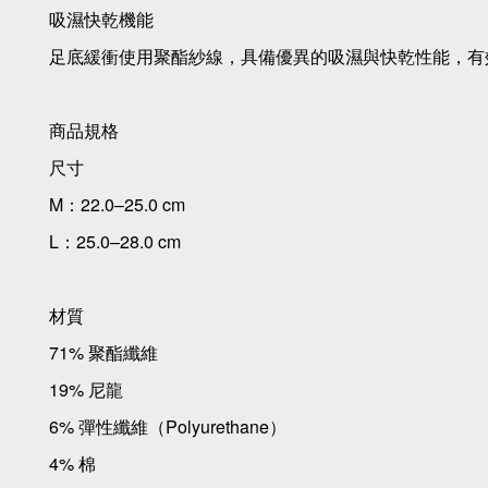
吸濕快乾機能
足底緩衝使用聚酯紗線，具備優異的吸濕與快乾性能，有
商品規格
尺寸
M：22.0–25.0 cm
L：25.0–28.0 cm
材質
71% 聚酯纖維
19% 尼龍
6% 彈性纖維（Polyurethane）
4% 棉