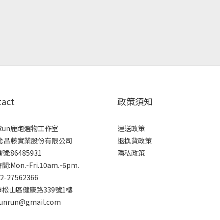
tact
政策須知
rRun鹿跑選物工作室
運送政策
號:昌藤實業股份有限公司
退換貨政策
:86485931
隱私政策
:Mon.-Fri.10am.-6pm.
-2-27562366
松山區健康路339號1樓
runrun@gmail.com