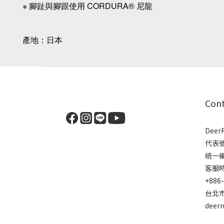
※ 腳趾與腳跟使用 CORDURA® 尼龍
產地：日本
Con
Dee
代表
統一編號
客服時間
+886
台北市
deer