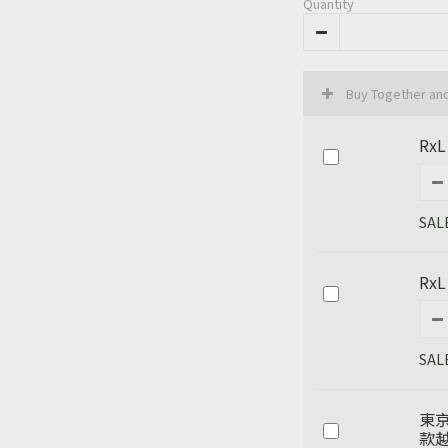
Quantity
Buy Together an
RxL
SAL
RxL
SAL
東京
款越