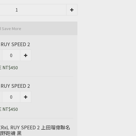
d Save More
 RUY SPEED 2
E NT$450
 RUY SPEED 2
E NT$450
RxL RUY SPEED 2 上田瑠偉聯名
野跑襪 黑