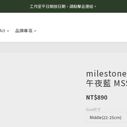
工作室平日開放日期，請點擊此連結。
8/7 當天暫停開放工作室。請見諒！
柯氏野生活推薦商品預購連結，請點此進入！
All
品牌專區
8/7 當天暫停開放工作室。請見諒！
milest
午夜藍 MSS
NT$890
Size尺寸