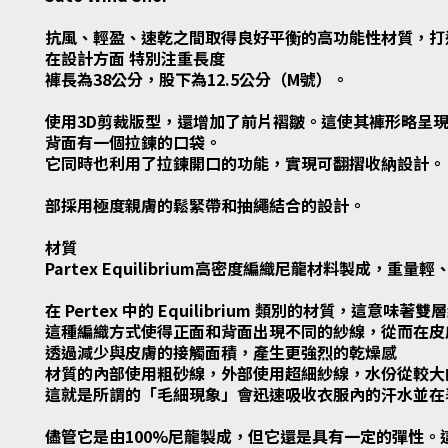
抗風、輕盈、速乾之間取得良好平衡的高功能性材質，打
在設計方面
特別注重長度
褲長為38公分，股下為12.5公分（M號）。
使用3D剪裁版型，還增加了前片褶皺。這使其褲形略呈現
背面有一個拉鍊的口袋。
它同時也利用了拉鍊開口的功能，實現可翻摺收納設計。
部採用極度親膚的鬆緊帶和抽繩結合的設計。
材質
Partex Equilibrium高密度編織尼龍材料製成，
在 Pertex 中的 Equilibrium 類別的材質，這意味著雙
這種編織方式使得正面和背面出現不同的紗線，從而在皮
透過減少與皮膚的接觸面積，產生更強烈的乾燥感
材質的內部使用粗砂線，外部使用超細紗線，水份從較大
這就是所謂的「毛細現象」會迅速吸收衣服內的汗水並在
儘管它是由100%尼龍製成，但它還是具有一定的彈性。