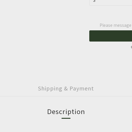
Please message t
Shipping & Payment
Description