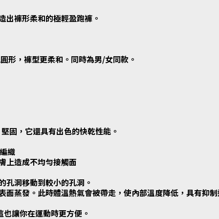
造出褲形柔和的極輕盈跑褲。
圓形，褲型更柔和。同時為男/女同款。
重量輕、堅固，它還具有出色的快乾性能。
層編織
膚上造成不均勻接觸面
的孔洞移動到較小的孔洞。
表面蒸發。此時體溫熱氣會被帶走，使內部溫度降低，具有抑制
這也讓你在運動時更方便。