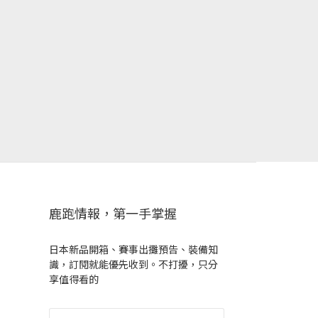
鹿跑情報，第一手掌握
日本新品開箱、賽事出攤預告、裝備知
識，訂閱就能優先收到。不打擾，只分
享值得看的