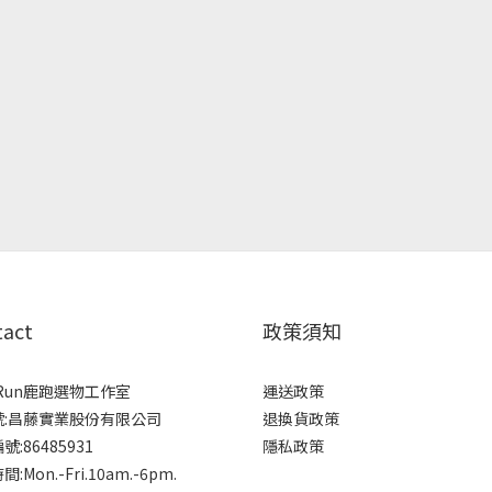
tact
政策須知
rRun鹿跑選物工作室
運送政策
號:昌藤實業股份有限公司
退換貨政策
:86485931
隱私政策
:Mon.-Fri.10am.-6pm.