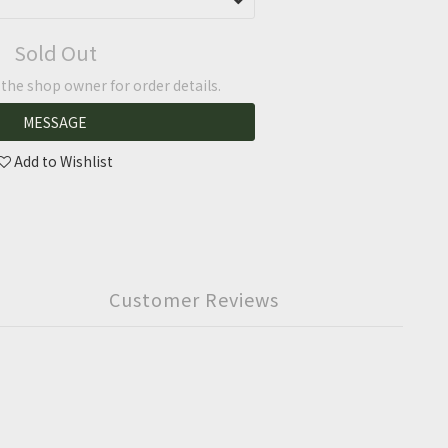
Sold Out
he shop owner for order details.
MESSAGE
Add to Wishlist
Customer Reviews