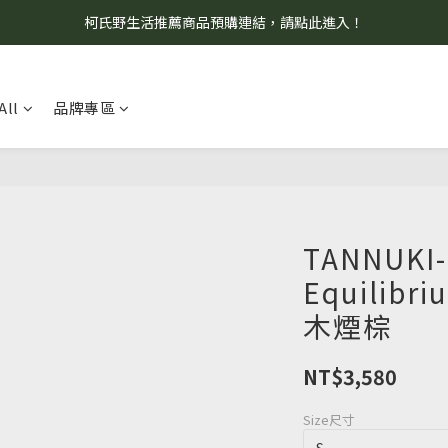
柯氏野生活推薦商品預購連結，請點此進入！
8/7 當天暫停開放工作室。請見諒！
8/7 當天暫停開放工作室。請見諒！
All
品牌專區
TANNUKI-
Equilib
木煙棕
NT$3,580
Size尺寸