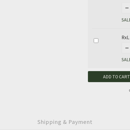
SAL
RxL
SAL
ADD TO CART
Shipping & Payment