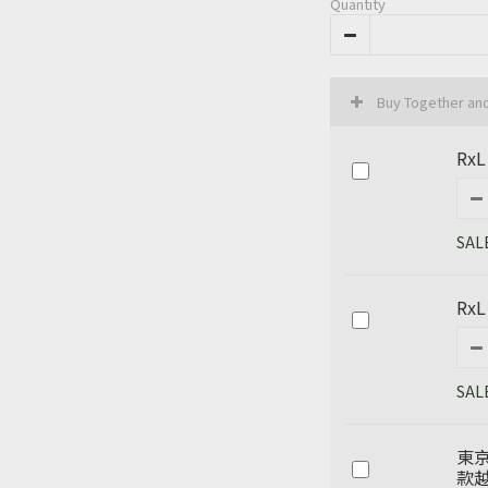
Quantity
Buy Together an
RxL
SAL
RxL
SAL
東京
款越