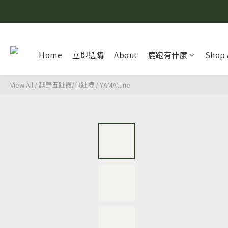
Home
立即選購
About
鹿跑有什麼
Shop 
View All
/
越野五趾襪/包趾襪
/
YAMAtune