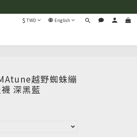
$
TWD
English
BUY NOW
MAtune越野蜘蛛繃
襪 深黑藍