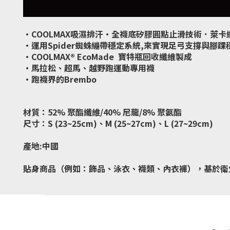
·COOLMAX吸濕排汗·全襪底矽膠圓點止滑技術．萊
·運用Spider蜘蛛繃帶穩定系統,來實現足弓支撐與腳踝
·COOLMAX® EcoMade 寶特瓶回收纖維製成
·馬拉松、超馬、越野跑運動專用襪
·跑襪界的Brembo
材質：52% 聚酯纖維/40% 尼龍/8% 聚氨酯
尺寸：S (23~25cm)、M (25~27cm)、L (27~29cm)
產地:中國
貼身商品（例如：飾品、泳衣、襪類、內衣褲），基於衛