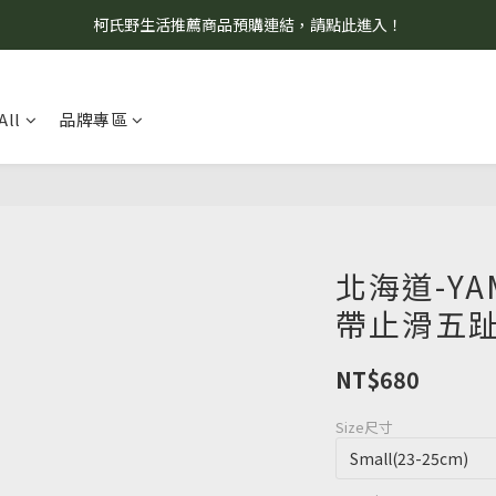
柯氏野生活推薦商品預購連結，請點此進入！
8/7 當天暫停開放工作室。請見諒！
8/7 當天暫停開放工作室。請見諒！
All
品牌專區
北海道-YA
帶止滑五趾
NT$680
Size尺寸