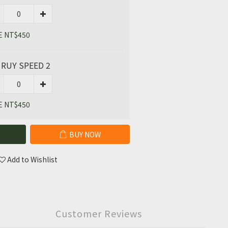
E NT$450
 RUY SPEED 2
E NT$450
BUY NOW
Add to Wishlist
Customer Reviews