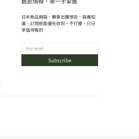
鹿跑情報，第一手掌握
日本新品開箱、賽事出攤預告、裝備知
識，訂閱就能優先收到。不打擾，只分
享值得看的
Subscribe