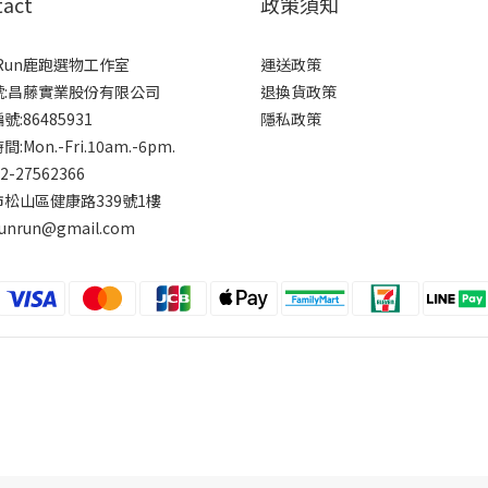
tact
政策須知
rRun鹿跑選物工作室
運送政策
號:昌藤實業股份有限公司
退換貨政策
:86485931
隱私政策
:Mon.-Fri.10am.-6pm.
-2-27562366
松山區健康路339號1樓
runrun@gmail.com