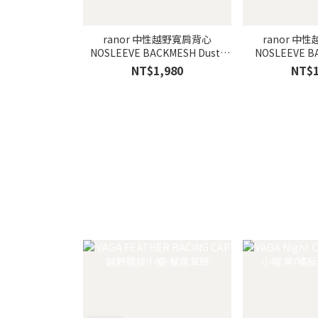
ranor 中性越野寬肩背心
ranor 中
NOSLEEVE BACKMESH Dusty
NOSLEEVE BAC
Pink/霧粉
Blue
NT$1,980
NT$1