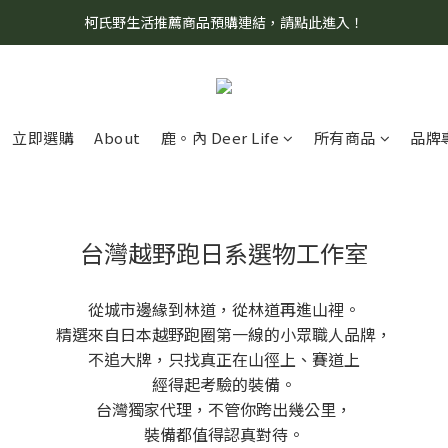
柯氏野生活推薦商品預購連結，請點此進入！
8/7 當天暫停開放工作室。請見諒！
8/7 當天暫停開放工作室。請見諒！
立即選購
About
鹿。內 Deer Life
所有商品
品牌
台灣越野跑日系選物工作室
從城市邊緣到林道，從林道再進山裡。
精選來自日本越野跑圈第一線的小眾職人品牌，
不追大牌，只找真正在山徑上、賽道上
經得起考驗的裝備。
台灣獨家代理，不管你跨出幾公里，
裝備都值得認真對待。