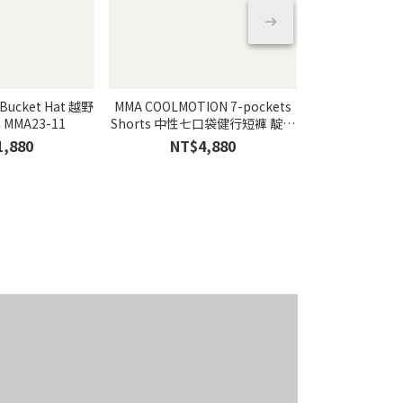
 Bucket Hat 越野
MMA COOLMOTION 7-pockets
MMA COOLMOT
漁夫帽 卡其 MMA23-11
Shorts 中性七口袋健行短褲 靛藍
Shorts 中性
色 MMA23-34
MMA
1,880
NT$4,880
NT$