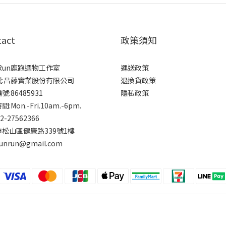
tact
政策須知
rRun鹿跑選物工作室
運送政策
號:昌藤實業股份有限公司
退換貨政策
:86485931
隱私政策
:Mon.-Fri.10am.-6pm.
-2-27562366
松山區健康路339號1樓
runrun@gmail.com