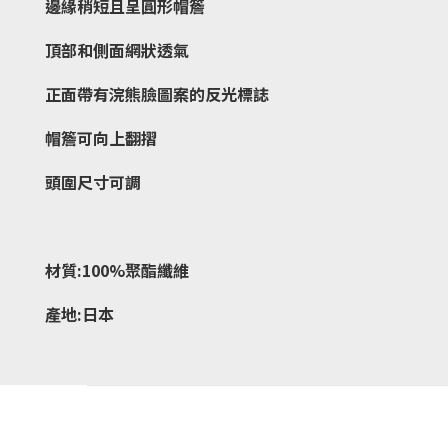
邊緣稍短且呈圓形帽簷
頂部和側面網狀透氣
正面帶有浣熊臉圖案的反光標誌
帽簷可向上翻摺
頭圍尺寸可調
材質:100%聚酯纖維
產地:日本