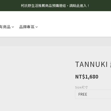
柯氏野生活推薦商品預購連結，請點此進入！
8/7 當天暫停開放工作室。請見諒！
8/7 當天暫停開放工作室。請見諒！
有商品
品牌專區
TANNUK
NT$1,680
Size尺寸