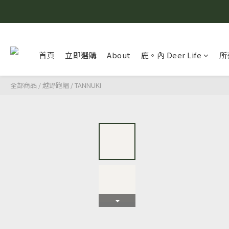
首頁
立即選購
About
鹿。內 Deer Life
所
全部商品
/
越野跑帽
/
TANNUKI