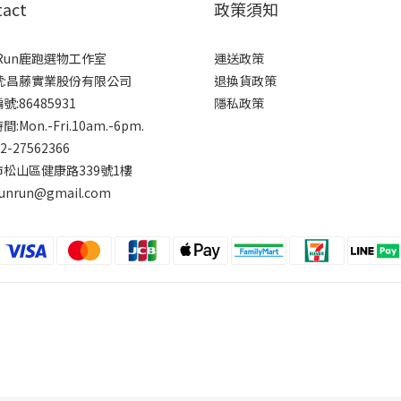
tact
政策須知
rRun鹿跑選物工作室
運送政策
號:昌藤實業股份有限公司
退換貨政策
:86485931
隱私政策
:Mon.-Fri.10am.-6pm.
-2-27562366
松山區健康路339號1樓
runrun@gmail.com