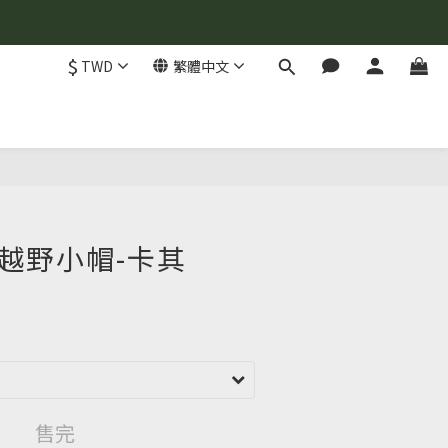
$
TWD
繁體中文
I 越野小帽-卡其
售完