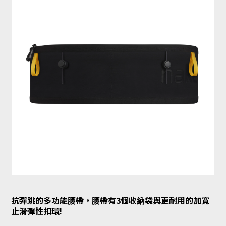
抗彈跳的多功能腰帶，腰帶有3個收納袋與更耐用的加寬
止滑彈性扣環!