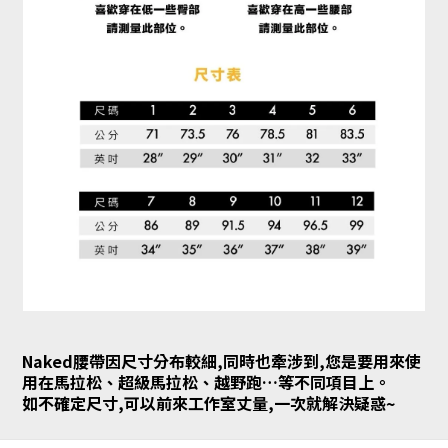
Naked腰帶因尺寸分布較細,同時也牽涉到,您是要用來使
用在馬拉松、超級馬拉松、越野跑…等不同項目上。
如不確定尺寸,可以前來工作室丈量,一次就解決疑惑~