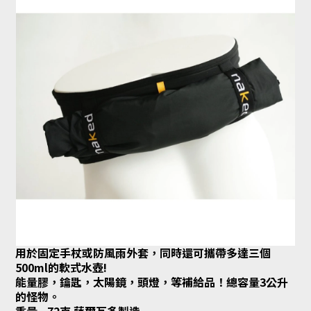
用於固定手杖或防風雨外套，同時還可攜帶多達三個
500ml的軟式水壺!
能量膠，鑰匙，太陽鏡，頭燈，等補給品！總容量3公升
的怪物。