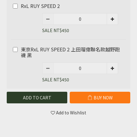
RxL RUY SPEED 2
SALE NT$450
東京RxL RUY SPEED 2 上田瑠偉聯名款越野跑
襪 黑
SALE NT$450
ADD TO CART
BUY NOW
Add to Wishlist