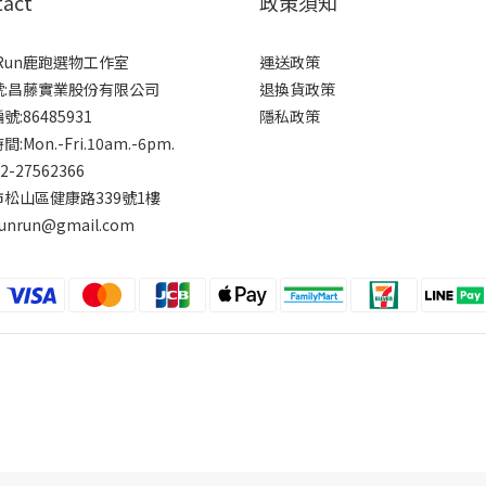
tact
政策須知
rRun鹿跑選物工作室
運送政策
號:昌藤實業股份有限公司
退換貨政策
:86485931
隱私政策
:Mon.-Fri.10am.-6pm.
-2-27562366
松山區健康路339號1樓
runrun@gmail.com