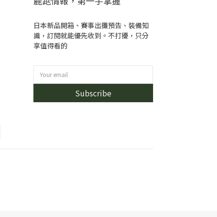
鹿跑情報，第一手掌握
日本新品開箱、賽事出攤預告、裝備知
識，訂閱就能優先收到。不打擾，只分
享值得看的
Subscribe