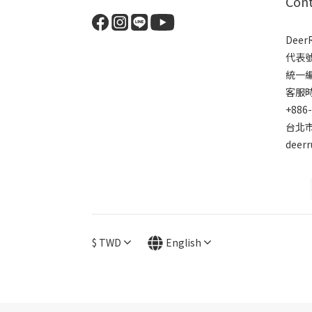
Con
Dee
代表
統一編號
客服時間
+886
台北市
deer
$
TWD
English