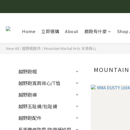
Home
立即選購
About
鹿跑有什麼
Shop 
View All
/
越野跑配件
/
Mountain Martial Arts 水袋背心
MOUNTAIN
越野跑帽
越野跑寬肩背心/T恤
越野跑褲
越野五趾襪/包趾襪
越野跑配件
長距離修防磨/恢復補給用