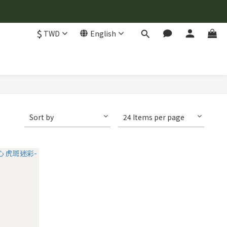
$
TWD
English
Sort by
24 Items per page